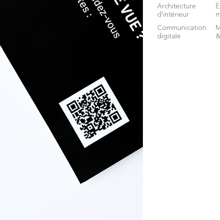
Architecture
É
d'intérieur
m
Communication
M
digitale
&