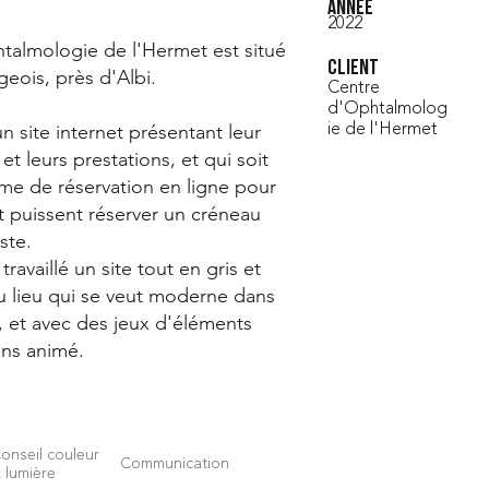
Année
2022
talmologie de l'Hermet est situé
Client
geois, près d'Albi.
Centre
d'Ophtalmolog
un site internet présentant leur
ie de l'Hermet
 et leurs prestations, et qui soit
tème de réservation en ligne pour
t puissent réserver un créneau
ste.
ravaillé un site tout en gris et
du lieu qui se veut moderne dans
, et avec des jeux d'éléments
ons animé.
onseil couleur
Communication
 lumière