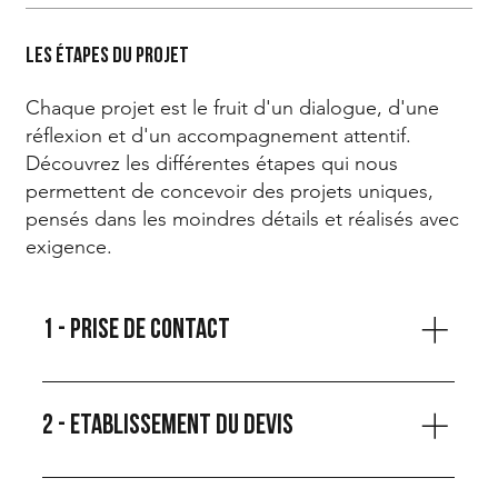
Les étapes du projet
Chaque projet est le fruit d'un dialogue, d'une
réflexion et d'un accompagnement attentif.
Découvrez les différentes étapes qui nous
permettent de concevoir des projets uniques,
pensés dans les moindres détails et réalisés avec
exigence.
1 - Prise de contact
Tout commence par un premier échange, par
téléphone, en visioconférence ou via notre mail.
2 - Etablissement du devis
Chaque projet débute par une rencontre. Nous
prenons le temps de comprendre vos besoins, vos
À la suite de cette rencontre, nous établissons un
objectifs, vos contraintes et votre environnement.